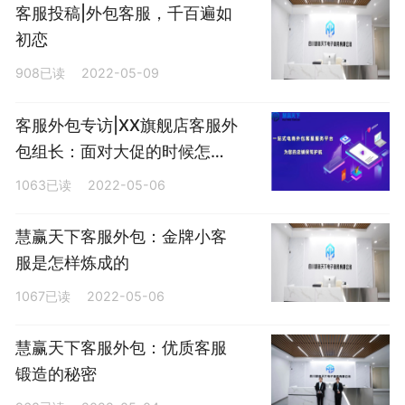
客服投稿|外包客服，千百遍如
初恋
908已读
2022-05-09
客服外包专访|XX旗舰店客服外
包组长：面对大促的时候怎么
应对？
1063已读
2022-05-06
慧赢天下客服外包：金牌小客
服是怎样炼成的
1067已读
2022-05-06
慧赢天下客服外包：优质客服
锻造的秘密