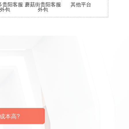
多贵阳客服
蘑菇街贵阳客服
其他平台
外包
外包
成本高?