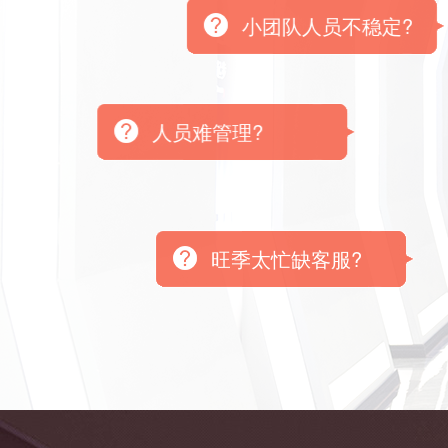
小团队人员不稳定?
人员难管理?
旺季太忙缺客服?