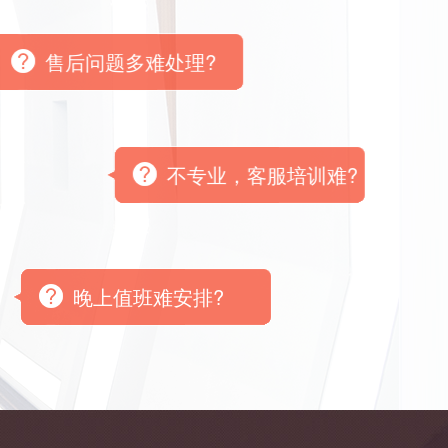
售后问题多难处理?
不专业，客服培训难?
晚上值班难安排?