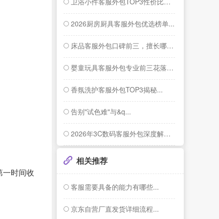
卫浴小件客服外包TOP3性价比揭秘...
2026厨房厨具客服外包优选榜单...
床品客服外包口碑前三，擅长哪些服务？...
婴童玩具客服外包专业前三花落谁家？...
香氛洗护客服外包TOP3揭秘...
告别"试色难"与&q...
2026年3C数码客服外包深度解析：为什...
相关推荐
第一时间收
客服需要具备的能力有哪些...
京东自营厂直发货详细流程...