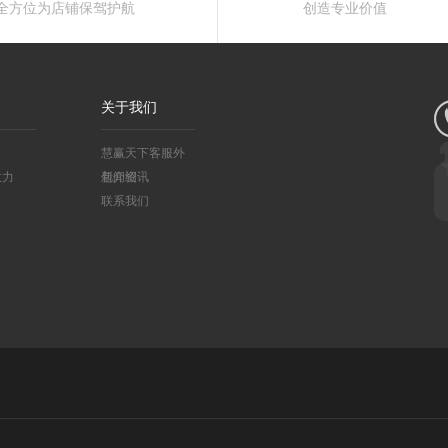
全方位为店铺保驾护航
创造专业价值
关于我们
慧赢天下客服外
效力
包介绍
新闻资讯
联系我们