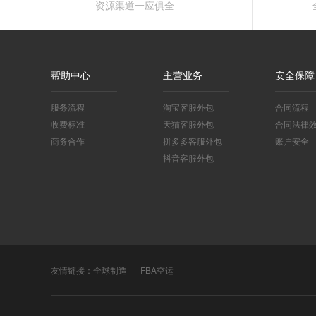
资源渠道一应俱全
帮助中心
主营业务
安全保障
服务流程
淘宝客服外包
合同流程
收费标准
天猫客服外包
合同法律
商务合作
拼多多客服外包
账户安全
抖音客服外包
友情链接：
全球制造
FBA空运