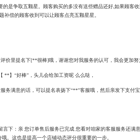
的是争取五颗星。顾客购买的多没有送些赠品还好,如果顾客收
问题补偿的顾客收到可以让顾客点亮五颗星星。
价里提名下[**很棒]哦，谢谢您对我服务的认可，我会更加努
 **】“好棒”，头儿会给加工资呢 么么哒，
服务满意的话，可以提名表扬下“**”客服哦，然后亲发下支付
下：亲 您订单售后服务已完成 您看对咱家的客服服务还满意
分哦。这也是提高一个店铺动态评分很重要的一步。