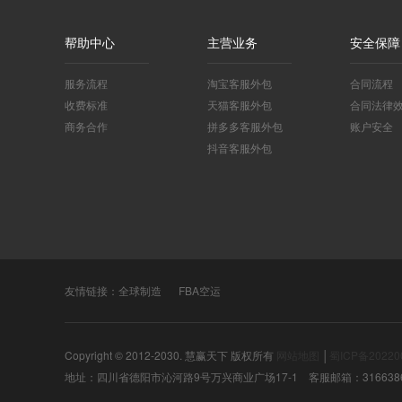
帮助中心
主营业务
安全保障
服务流程
淘宝客服外包
合同流程
收费标准
天猫客服外包
合同法律
商务合作
拼多多客服外包
账户安全
抖音客服外包
友情链接：
全球制造
FBA空运
Copyright © 2012-2030. 慧赢天下 版权所有
网站地图
│
蜀ICP备20220
地址：四川省德阳市沁河路9号万兴商业广场17-1 客服邮箱：3166386302