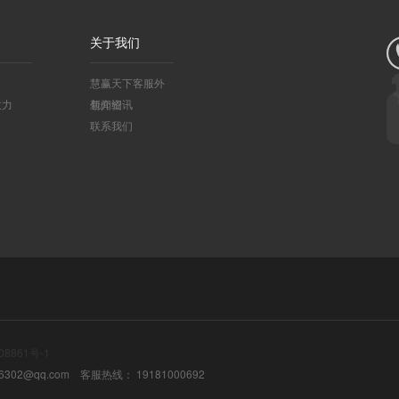
关于我们
慧赢天下客服外
效力
包介绍
新闻资讯
联系我们
08861号-1
@qq.com 客服热线： 19181000692