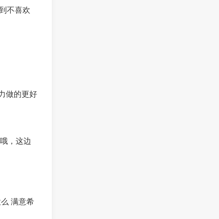
到不喜欢
力做的更好
宝哦，这边
么 满意希