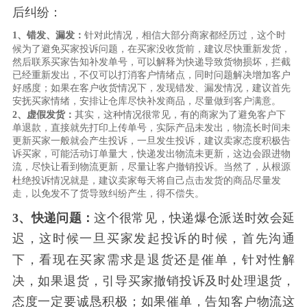
后纠纷：
1、错发、漏发：
针对此情况，相信大部分商家都经历过，这个时
候为了避免买家投诉问题，在买家没收货前，建议尽快重新发货，
然后联系买家告知补发单号，可以解释为快递导致货物损坏，拦截
已经重新发出，不仅可以打消客户情绪点，同时问题解决增加客户
好感度；如果在客户收货情况下，发现错发、漏发情况，建议首先
安抚买家情绪，安排让仓库尽快补发商品，尽量做到客户满意。
2、虚假发货：
其实，这种情况很常见，有的商家为了避免客户下
单退款，直接就先打印上传单号，实际产品未发出，物流长时间未
更新买家一般就会产生投诉，一旦发生投诉，建议卖家态度积极告
诉买家，可能活动订单量大，快递发出物流未更新，这边会跟进物
流，尽快让看到物流更新，尽量让客户撤销投诉。当然了，从根源
杜绝投诉情况就是，建议卖家每天将自己点击发货的商品尽量发
走，以免发不了货导致纠纷产生，得不偿失。
3、快递问题：
这个很常见，快递爆仓派送时效会延
迟，这时候一旦买家发起投诉的时候，首先沟通
下，看现在买家需求是退货还是催单，针对性解
决，如果退货，引导买家撤销投诉及时处理退货，
态度一定要诚恳积极；如果催单，告知客户物流这