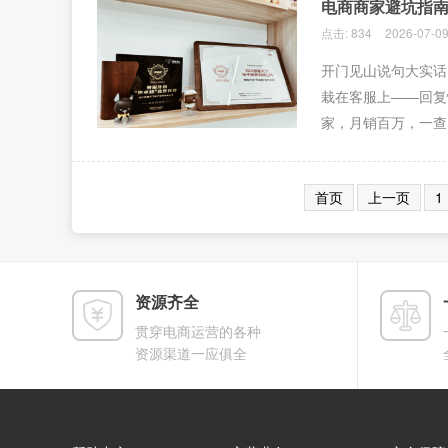
电商商家避坑指南
点击: 834
2026-07-0
开门见山说句大实话
栽在客服上——回复
家，月销百万，一查
首页
上一页
1
资源齐全
贯穿电商运营的各种
资源渠道一应俱全