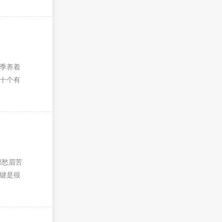
季养着
十个有
都愁眉苦
键是很