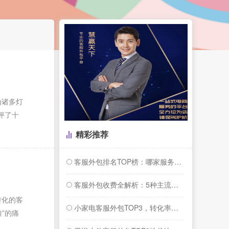
为诸多灯
评了十
精彩推荐
客服外包排名TOP榜：哪家服务商更懂你的...
客服外包收费全解析：5种主流模式与行业报...
转化的客
小家电客服外包TOP3，转化率提升26%...
”的痛