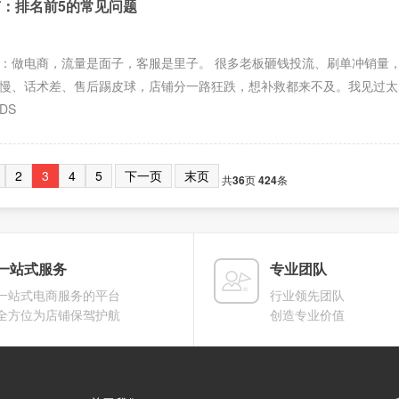
：排名前5的常见问题
9
：做电商，流量是面子，客服是里子。 很多老板砸钱投流、刷单冲销量
慢、话术差、售后踢皮球，店铺分一路狂跌，想补救都来不及。我见过太
DS
2
3
4
5
下一页
末页
共
36
页
424
条
一站式服务
专业团队
一站式电商服务的平台
行业领先团队
全方位为店铺保驾护航
创造专业价值