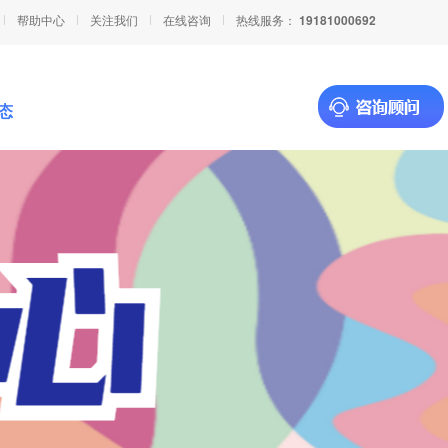
帮助中心
关注我们
在线咨询
热线服务：
19181000692
态