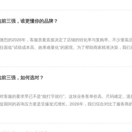
外包前三强，谁更懂你的品牌？
5
激烈的2026年，客服质量直接决定了店铺的转化率与复购率。不少童装
往面临“试错成本高、效果难量化”的困境。为了帮助商家精准决策，我们
外包前三强，如何选对？
4
对客服的要求早已不是“能打字就行”。这块业务客单价高、尺码难定、退
促期间的咨询压力更是呈爆发式增长。2026年，我们综合对比了服务商